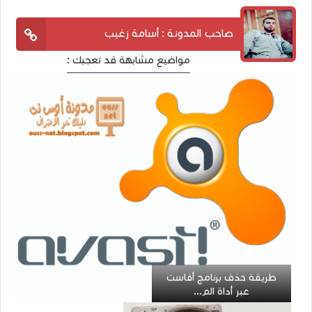
صاحب المدونة : أسامة زغيب
مواضيع مشابهة قد تعجبك :
طريقة حذف برنامج أفاست
عبر أداة الم...