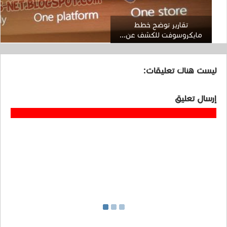
تقارير توضح خطط
مايكروسوفت للكشف عن...
ليست هناك تعليقات:
إرسال تعليق