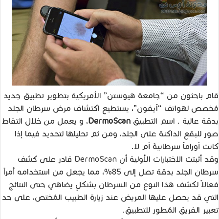
قام باحثون من “جامعة هيوستن” الأمريكية بتطوير تطبيق جديد
مُخصص لهواتف “آيفون”، يستطيع اكتشاف مرض سرطان الجلد
بدقة عالية . اسم التطبيق
DermoScan
، و يعمل من خلال التقاط
صور للبقع الداكنة على الجلد، ومن ثم تحليلها لتحديد فيما إذا
كانت أوراماً سرطانيةً أم لا.
وقد أثبتت الاختبارات الأولية أن DermoScan قادر على كشف
سرطان الجلد بدقة تصل إلى 85%، مما يجعل من استخدامه أمراً
فعالاً لكشف هذا النوع من السرطان بشكلٍ يضاهي حتى النتائج
التي قد يحصل عليها المريض عند زيارة الطبيب المُختص، على حد
تعبير الفريق المُطور للتطبيق.