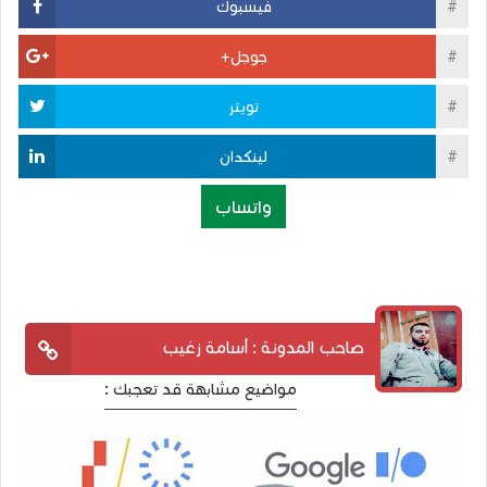
فيسبوك
جوجل+
تويتر
لينكدان
واتساب
صاحب المدونة : أسامة زغيب
مواضيع مشابهة قد تعجبك :