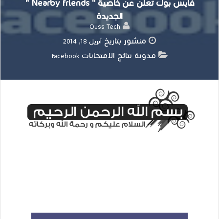
فايس بوك تعلن عن خاصية " Nearby friends "
الجديدة
Ouss Tech
منشور بتاريخ
أبريل 18, 2014
مدونة نتائج الامتحانات
facebook